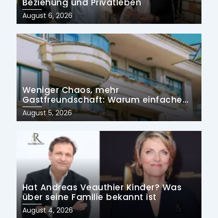
Beziehung und Privatleben
Posted
August 6, 2026
on
Weniger Chaos, mehr
Gastfreundschaft: Warum einfache
Prozesse die Zukunft der
Posted
August 5, 2026
Ferienvermietung prägen
on
Hat Andreas Veauthier Kinder? Was
über seine Familie bekannt ist
Posted
August 4, 2026