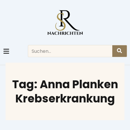
Skip
to
content
Search
Tag: Anna Planken
Krebserkrankung