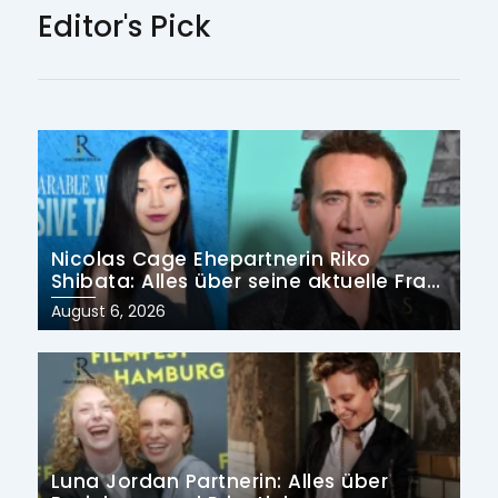
Editor's Pick
Nicolas Cage Ehepartnerin Riko
Shibata: Alles über seine aktuelle Frau
und früheren Ehen
Posted
August 6, 2026
on
Luna Jordan Partnerin: Alles über