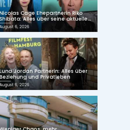
Nicolas Cage Ehepartnerin Riko
Shibata: Alles über seine aktuelle
Frau und früheren Ehen
Posted
August 6, 2026
on
Luna Jordan Partnerin: Alles über
Beziehung und Privatleben
Posted
August 6, 2026
on
Weniger Chaos, mehr