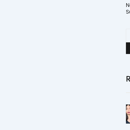
N
S
E