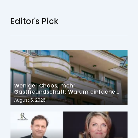
Editor's Pick
Weniger Chaos, mehr
Gastfreundschaft: Warum einfache
Prozesse die Zukunft der
Posted
August 5, 2026
Ferienvermietung prägen
on