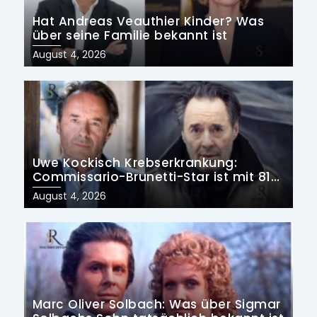
Hat Andreas Veauthier Kinder? Was
über seine Familie bekannt ist
Posted
August 4, 2026
on
Uwe Kockisch Krebserkrankung:
Commissario-Brunetti-Star ist mit 81
Jahren gestorben
Posted
August 4, 2026
on
Marc Oliver Solbach: Was über Sigmar