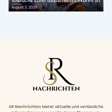
Solbachs Sohn tatsächlich bekannt ist
Posted
August 3, 2026
on
SR Nachrichten
bietet aktuelle und verlässliche