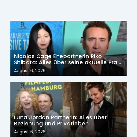
Nicolas Cage Ehepartnerin Riko
Shibata: Alles über seine aktuelle Frau
und früheren Ehen
Posted
August 6, 2026
on
Luna Jordan Partnerin: Alles über
Beziehung und Privatleben
Posted
August 6, 2026