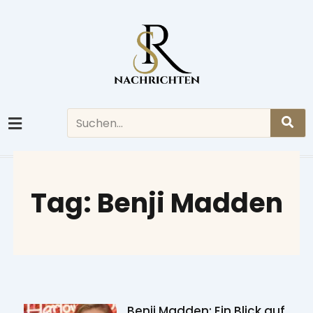
Skip
to
content
Search
Tag: Benji Madden
Benji Madden: Ein Blick auf