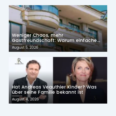
on
Weniger Chaos, mehr
Gastfreundschaft: Warum einfache
Prozesse die Zukunft der
Posted
August 5, 2026
Ferienvermietung prägen
on
Hat Andreas Veauthier Kinder? Was
über seine Familie bekannt ist
Posted
August 4, 2026
on