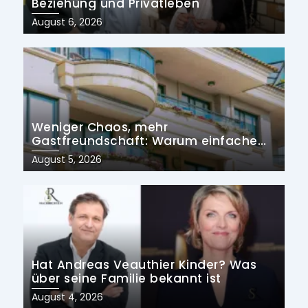
Beziehung und Privatleben
Posted
August 6, 2026
on
Weniger Chaos, mehr
Gastfreundschaft: Warum einfache
Prozesse die Zukunft der
Posted
August 5, 2026
Ferienvermietung prägen
on
Hat Andreas Veauthier Kinder? Was
über seine Familie bekannt ist
Posted
August 4, 2026