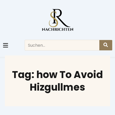
Skip
to
content
Search
Tag: how To Avoid
Hizgullmes