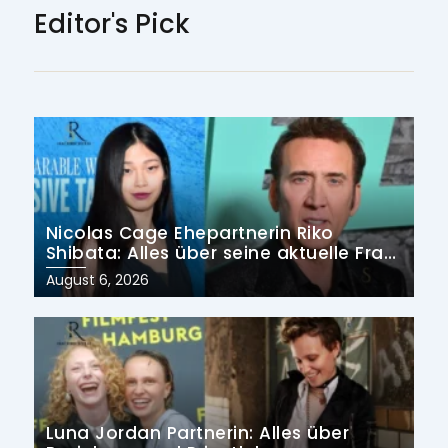
Editor's Pick
Nicolas Cage Ehepartnerin Riko
Shibata: Alles über seine aktuelle Frau
und früheren Ehen
Posted
August 6, 2026
on
Luna Jordan Partnerin: Alles über