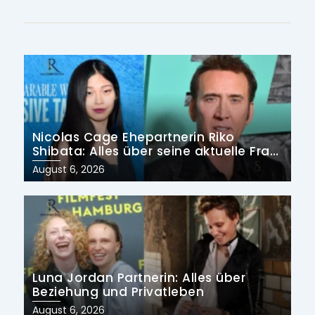
Nicolas Cage Ehepartnerin Riko
Shibata: Alles über seine aktuelle Frau
und früheren Ehen
Posted
August 6, 2026
on
Luna Jordan Partnerin: Alles über
Beziehung und Privatleben
Posted
August 6, 2026