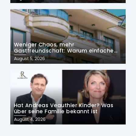
on
Weniger Chaos, mehr
Gastfreundschaft: Warum einfache
Prozesse die Zukunft der
Posted
August 5, 2026
Ferienvermietung prägen
on
Hat Andreas Veauthier Kinder? Was
über seine Familie bekannt ist
Posted
August 4, 2026
on