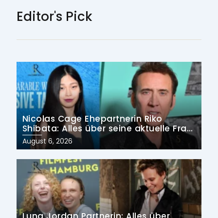
Editor's Pick
Nicolas Cage Ehepartnerin Riko
Shibata: Alles über seine aktuelle Frau
und früheren Ehen
Posted
August 6, 2026
on
Luna Jordan Partnerin: Alles über