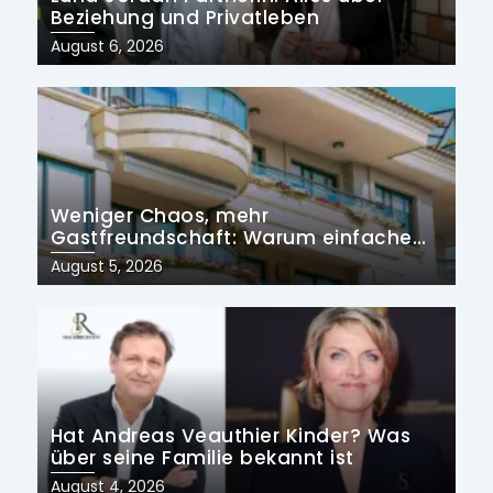
Beziehung und Privatleben
Posted
August 6, 2026
on
Weniger Chaos, mehr
Gastfreundschaft: Warum einfache
Prozesse die Zukunft der
Posted
August 5, 2026
Ferienvermietung prägen
on
Hat Andreas Veauthier Kinder? Was
über seine Familie bekannt ist
Posted
August 4, 2026