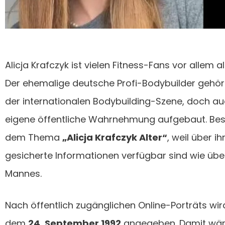
Alicja Krafczyk ist vielen Fitness-Fans vor allem 
Der ehemalige deutsche Profi-Bodybuilder gehör
der internationalen Bodybuilding-Szene, doch auch
eigene öffentliche Wahrnehmung aufgebaut. Bes
dem Thema
„Alicja Krafczyk Alter“
, weil über ih
gesicherte Informationen verfügbar sind wie über
Mannes.
Nach öffentlich zugänglichen Online-Porträts wi
dem
24. September 1992
angegeben. Damit wäre