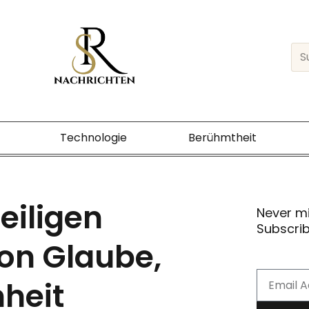
Sea
Technologie
Berühmtheit
eiligen
Never m
Subscrib
von Glaube,
Email
heit