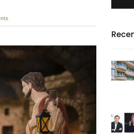
nts
Rece