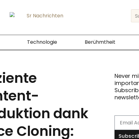
Sea
Technologie
Berühmtheit
ziente
Never mi
importan
tent-
Subscrib
newslett
duktion dank
Email
ce Cloning:
Subscr