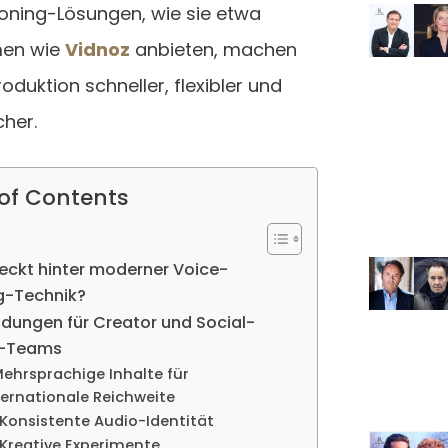
oning-Lösungen, wie sie etwa
men wie
Vidnoz
anbieten, machen
duktion schneller, flexibler und
cher.
 of Contents
eckt hinter moderner Voice-
g-Technik?
dungen für Creator und Social-
-Teams
 Mehrsprachige Inhalte für
ternationale Reichweite
 Konsistente Audio-Identität
 Kreative Experimente