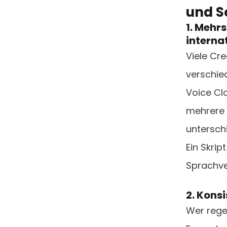
und S
1. Mehr
interna
Viele Cr
verschie
Voice Cl
mehrere 
untersch
Ein Skri
Sprachve
2. Kons
Wer rege