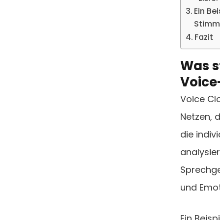
Ein Bei
Stimm
Fazit
Was s
Voice
Voice Cl
Netzen, 
die indiv
analysie
Sprechge
und Emot
Ein Beisp