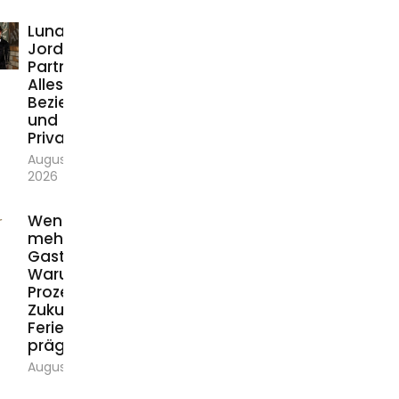
Luna
Jordan
Partnerin:
Alles über
Beziehung
und
Privatleben
August 6,
2026
Weniger Chaos,
mehr
Gastfreundschaft:
Warum einfache
Prozesse die
Zukunft der
Ferienvermietung
prägen
August 5, 2026