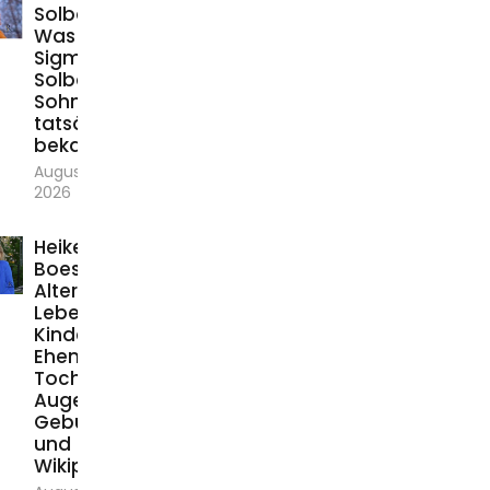
Solbach:
Was über
Sigmar
Solbachs
Sohn
tatsächlich
bekannt ist
August 3,
2026
Heike
Boese:
Alter,
Lebenslauf,
Kinder,
Ehemann,
Tochter,
Augen,
Geburtsort
und
Wikipedia