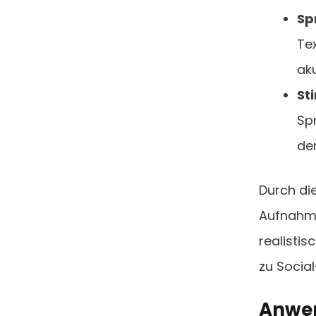
Sp
Te
ak
St
Sp
de
Durch di
Aufnahme
realistis
zu Socia
Anwen