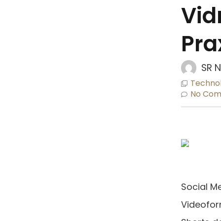
Vid
Pra
SR 
Technol
No Co
Social Me
Videofor