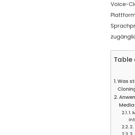
Voice-Cl
Plattfor
Sprachpro
zugängli
Table
Was st
Clonin
Anwen
Media
1.
in
2.
3.