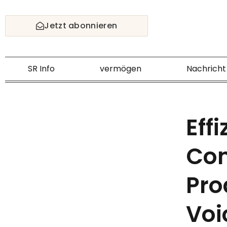
Skip
to
Jetzt abonnieren
content
SR Info
vermögen
Nachricht
Effi
Con
Pro
Voi