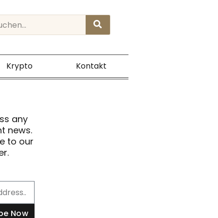
rch
Krypto
Kontakt
ss any
t news.
e to our
er.
ibe Now