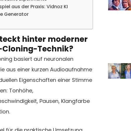
spiel aus der Praxis: Vidnoz KI
e Generator
teckt hinter moderner
-Cloning-Technik?
oning basiert auf neuronalen
die aus einer kurzen Audioaufnahme
iduellen Eigenschaften einer Stimme
ren: Tonhöhe,
schwindigkeit, Pausen, Klangfarbe
ion.
iel für die praktische Umsetzung