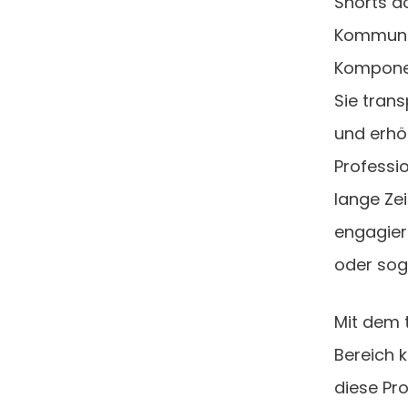
Shorts d
Kommunik
Komponen
Sie tran
und erhöh
Professi
lange Ze
engagier
oder sog
Mit dem 
Bereich k
diese Pr