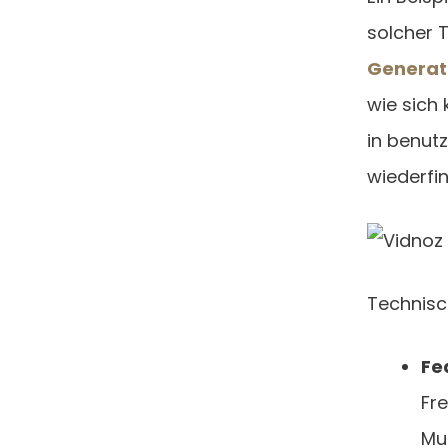
solcher 
Generat
wie sich
in benut
wiederfi
Technisc
Fe
Fr
Mu