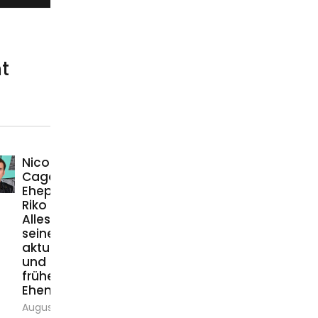
t
Nicolas
Cage
Ehepartnerin
Riko Shibata:
Alles über
seine
aktuelle Frau
und
früheren
Ehen
August 6, 2026