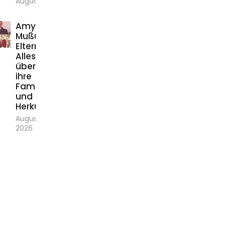
August 1, 2026
Amy
Mußul
Eltern:
Alles
über
ihre
Familie
und
Herkunft
August 1,
2026