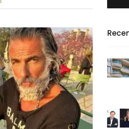
s
Rece