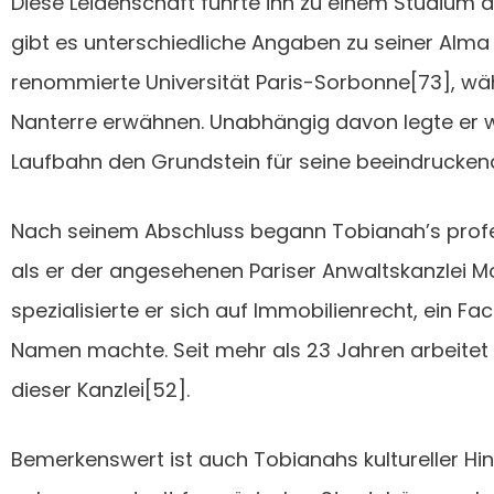
Diese Leidenschaft führte ihn zu einem Studium 
gibt es unterschiedliche Angaben zu seiner Alma 
renommierte Universität Paris-Sorbonne[73], wäh
Nanterre erwähnen. Unabhängig davon legte er
Laufbahn den Grundstein für seine beeindruckend
Nach seinem Abschluss begann Tobianah’s profe
als er der angesehenen Pariser Anwaltskanzlei Mo
spezialisierte er sich auf Immobilienrecht, ein Fa
Namen machte. Seit mehr als 23 Jahren arbeitet e
dieser Kanzlei[52].
Bemerkenswert ist auch Tobianahs kultureller Hin