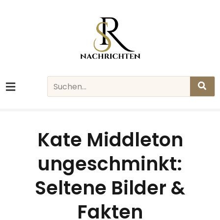
Skip
to
content
Search
Kate Middleton
ungeschminkt:
Seltene Bilder &
Fakten