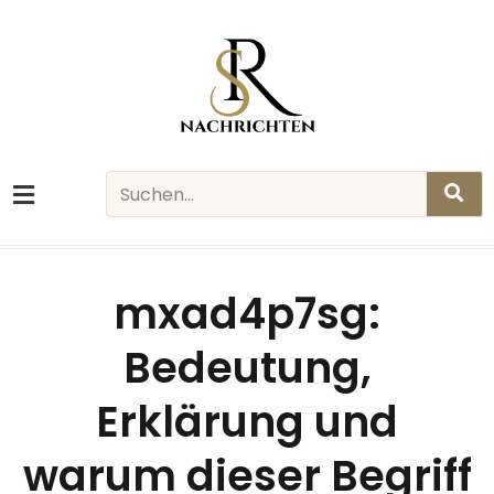
Skip
to
content
Search
mxad4p7sg:
Bedeutung,
Erklärung und
warum dieser Begriff