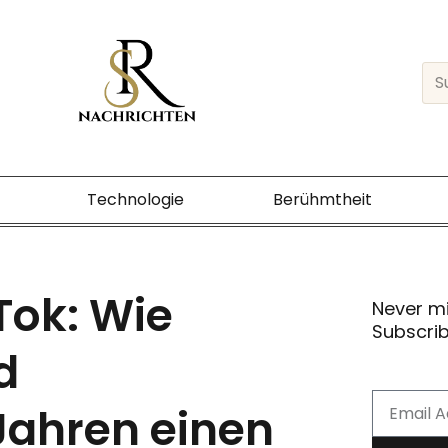
Sea
Technologie
Berühmtheit
Tok: Wie
Never m
Subscrib
d
Email
Jahren einen