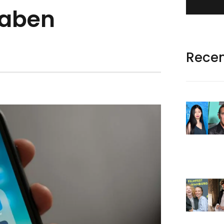
haben
Rece