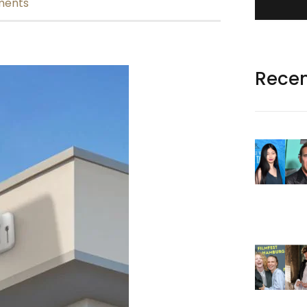
ments
Rece