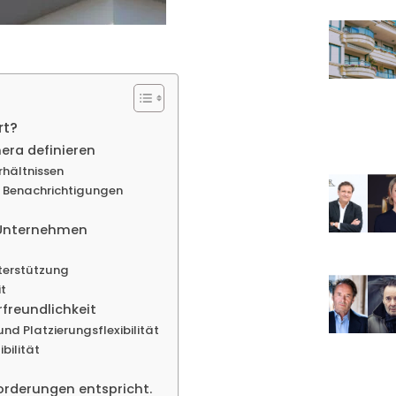
rt?
era definieren
rhältnissen
 Benachrichtigungen
d Unternehmen
terstützung
it
rfreundlichkeit
d Platzierungsflexibilität
bilität
orderungen entspricht.