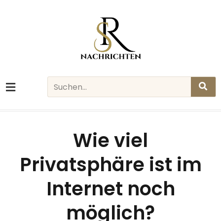
Skip
to
content
Search
Wie viel
Privatsphäre ist im
Internet noch
möglich?