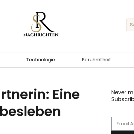
Sea
Technologie
Berühmtheit
tnerin: Eine
Never m
Subscrib
ebesleben
Email