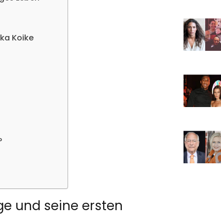
ika Koike
?
ge und seine ersten