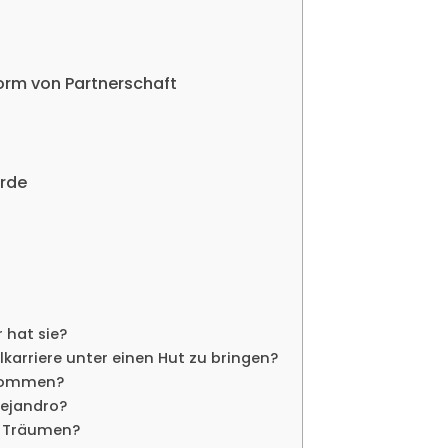
Form von Partnerschaft
ürde
r hat sie?
lkarriere unter einen Hut zu bringen?
genommen?
Alejandro?
it Träumen?