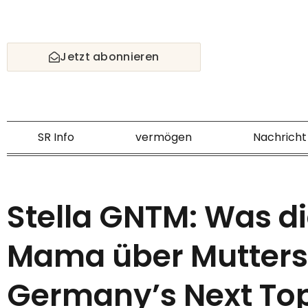
Skip
to
content
Jetzt abonnieren
SR Info
vermögen
Nachricht
Stella GNTM: Was d
Mama über Mutters
Germany’s Next To