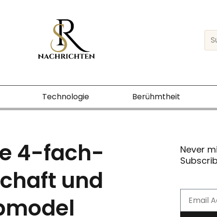
Sea
Technologie
Berühmtheit
ie 4-fach-
Never m
Subscrib
chaft und
Email
pmodel