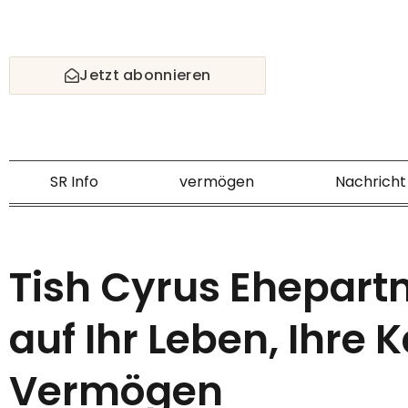
Skip
to
content
Jetzt abonnieren
SR Info
vermögen
Nachricht
Tish Cyrus Ehepartne
auf Ihr Leben, Ihre K
Vermögen