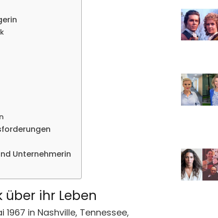
gerin
k
n
usforderungen
r und Unternehmerin
k über ihr Leben
i 1967 in Nashville, Tennessee,